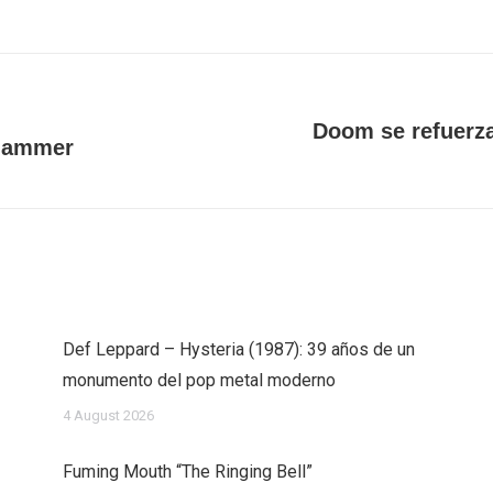
Doom se refuerz
Next
mhammer
post:
Def Leppard – Hysteria (1987): 39 años de un
monumento del pop metal moderno
4 August 2026
Fuming Mouth “The Ringing Bell”