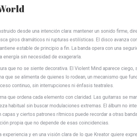
 World
ruido desde una intención clara: mantener un sonido firme, dire
sca giros dramáticos ni rupturas estilísticas. El disco avanza co
antiene estable de principio a fin. La banda opera con una segur
la energía sin necesidad de exagerarla.
ura que no se siente decorativa. El Violent Mind aparece ciego, 
a que se alimenta de quienes lo rodean, un mecanismo que funcio
ceso continuo, sin interrupciones ni énfasis teatrales.
a que ordena cada elemento con claridad. Las guitarras se manti
za habitual sin buscar modulaciones extremas. El álbum no intent
en capas y ciertos patrones rítmicos puede recordar a otras b
cción propia que no depende de esas coincidencias.
 experiencia y en una visión clara de lo que Kreator quiere expr