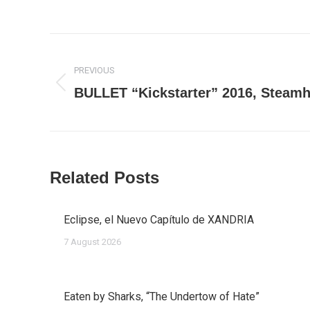
Post
navigation
PREVIOUS
Previous
BULLET “Kickstarter” 2016, Stea
post:
Related Posts
Eclipse, el Nuevo Capítulo de XANDRIA
7 August 2026
Eaten by Sharks, “The Undertow of Hate”