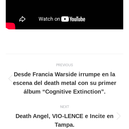
Post
PREVIOUS
navigation
Desde Francia Warside irrumpe en la
Previous
escena del death metal con su primer
post:
álbum “Cognitive Extinction”.
NEXT
Death Angel, VIO‑LENCE e Incite en
Next
Tampa.
post: