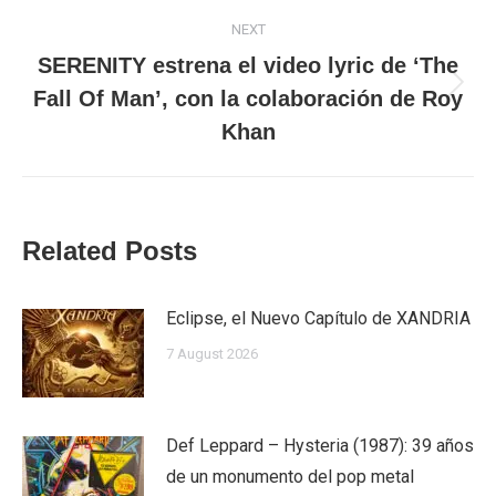
NEXT
SERENITY estrena el video lyric de ‘The
Next
Fall Of Man’, con la colaboración de Roy
post:
Khan
Related Posts
Eclipse, el Nuevo Capítulo de XANDRIA
7 August 2026
Def Leppard – Hysteria (1987): 39 años
de un monumento del pop metal