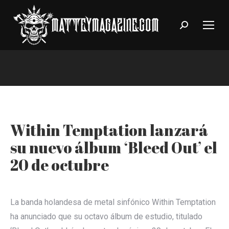
Search:
You are here:
Within Temptation lanzará
su nuevo álbum ‘Bleed Out’ el
20 de octubre
La banda holandesa de metal sinfónico Within Temptation
ha anunciado que su octavo álbum de estudio, titulado