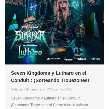
Seven Kingdoms y Lutharo en el
Conduit : ¡Sorteando Tropezones!
Noticias
By
rlrmattey
17 December 2024
Seven Kingdoms y Lutharo en el Conduit :
¡Sorteando Tropezones! Como dice la icónica