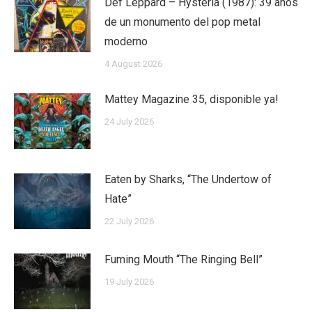
Def Leppard – Hysteria (1987): 39 años
de un monumento del pop metal
moderno
4 August 2026
Mattey Magazine 35, disponible ya!
24 July 2026
Eaten by Sharks, “The Undertow of
Hate”
22 July 2026
Fuming Mouth “The Ringing Bell”
19 July 2026