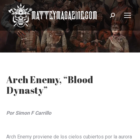
Search:
Arch Enemy, “Blood
Dynasty”
Por Simon F Carrillo
Arch Enemy proviene de los cielos cubiertos por la aurora