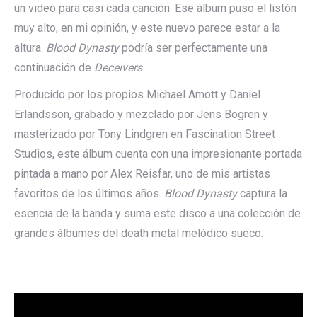
un video para casi cada canción. Ese álbum puso el listón
muy alto, en mi opinión, y este nuevo parece estar a la
altura.
Blood Dynasty
podría ser perfectamente una
continuación de
Deceivers
.
Producido por los propios Michael Amott y Daniel
Erlandsson, grabado y mezclado por Jens Bogren y
masterizado por Tony Lindgren en Fascination Street
Studios, este álbum cuenta con una impresionante portada
pintada a mano por Alex Reisfar, uno de mis artistas
favoritos de los últimos años.
Blood Dynasty
captura la
esencia de la banda y suma este disco a una colección de
grandes álbumes del death metal melódico sueco.