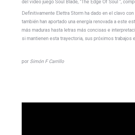
del video juego Soul Blade, “The Edge Of Soul “, com
Definitivamente Elettra Storm ha dado en el clavo con
también han aportado una energía renovada a este est
más maduras hasta letras más concisas e interpreta
si mantienen esta trayectoria, sus próximos trabajos 
por
Simón F Carrillo