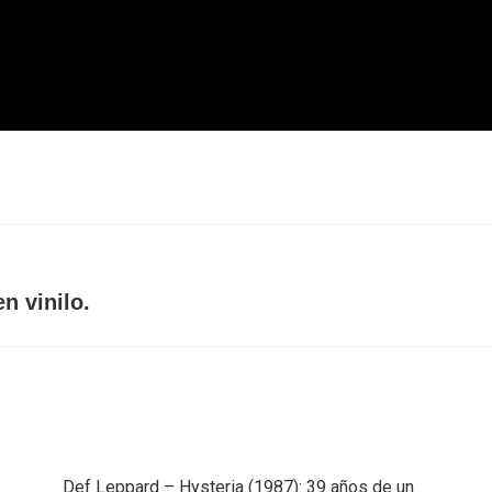
Next
n vinilo.
post:
Def Leppard – Hysteria (1987): 39 años de un