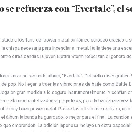
o se refuerza con “Evertale”, el
uistado a los fans del power metal sinfónico europeo gracias a 
ne la chispa necesaria para incendiar al metal, Italia tiene una e
entre otras bandas la joven Elettra Storm refuerzan el género d
orm lanza su segundo álbum, “Evertale”. Del sello discografico 
 de pop. No llegan a traer las vibraciones de baile como Battle
uega en gran medida a lo seguro instrumentalmente. Y confían en
iene algunos sintetizadores pegadizos, pero la banda rara vez lo
ribir muy buen power metal. Posee los riffs más creativos, un niv
a el álbum la banda ha guardado lo mejor para el final. La canció
ico que emprenden. La edición japonesa incluye un extra especial: