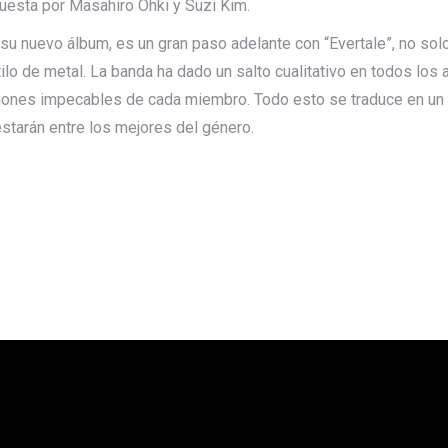
puesta por Masahiro Ohki y Suzi Kim.
 su nuevo álbum, es un gran paso adelante con “Evertale”, no sol
ilo de metal. La banda ha dado un salto cualitativo en todos lo
ciones impecables de cada miembro. Todo esto se traduce en un
estarán entre los mejores del género.