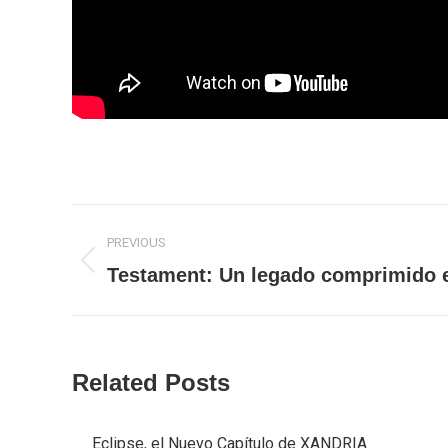
Post
PREVIOUS
navigation
Previous
Testament: Un legado comprimido e
post:
Related Posts
Eclipse, el Nuevo Capítulo de XANDRIA