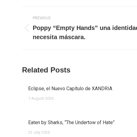
Post
PREVIOUS
navigation
Poppy “Empty Hands” una identidad
Previous
necesita máscara.
post:
Related Posts
Eclipse, el Nuevo Capítulo de XANDRIA
7 August 2026
Eaten by Sharks, “The Undertow of Hate”
22 July 2026