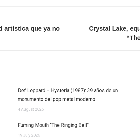
 artística que ya no
Crystal Lake, equ
Next
“The
post:
Def Leppard – Hysteria (1987): 39 años de un
monumento del pop metal moderno
4 August 2026
Fuming Mouth “The Ringing Bell”
19 July 2026