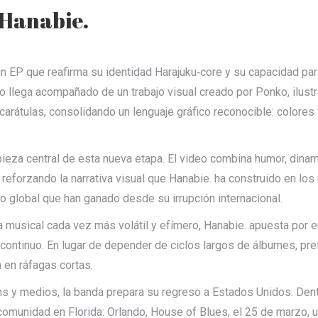
 Hanabie.
n EP que reafirma su identidad Harajuku‑core y su capacidad par
to llega acompañado de un trabajo visual creado por Ponko, ilustr
arátulas, consolidando un lenguaje gráfico reconocible: colores 
 pieza central de esta nueva etapa. El video combina humor, din
, reforzando la narrativa visual que Hanabie. ha construido en lo
so global que han ganado desde su irrupción internacional.
ma musical cada vez más volátil y efímero, Hanabie. apuesta por
ontinuo. En lugar de depender de ciclos largos de álbumes, pref
 en ráfagas cortas.
 y medios, la banda prepara su regreso a Estados Unidos. Dentr
 comunidad en Florida: Orlando, House of Blues, el 25 de marzo, 